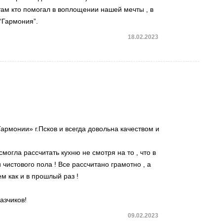
ам кто помогал в воплощении нашей мечты , в
“Гармония”.
18.02.2023
армонии» г.Псков и всегда довольна качеством и
могла рассчитать кухню не смотря на то , что в
истового пола ! Все рассчитано грамотно , а
м как и в прошлый раз !
азчиков!
09.02.2023