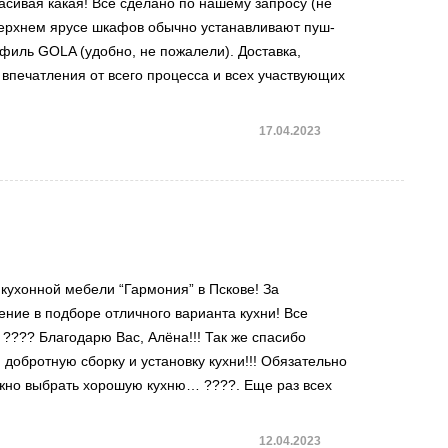
асивая какая! Все сделано по нашему запросу (не
 верхнем ярусе шкафов обычно устанавливают пуш-
филь GOLA (удобно, не пожалели). Доставка,
 впечатления от всего процесса и всех участвующих
17.04.2023
кухонной мебели “Гармония” в Пскове! За
ние в подборе отличного варианта кухни! Все
?? Благодарю Вас, Алёна!!! Так же спасибо
 добротную сборку и установку кухни!!! Обязательно
ожно выбрать хорошую кухню… ????. Еще раз всех
12.04.2023