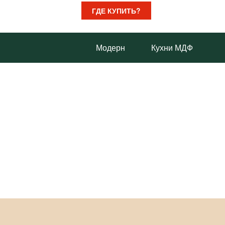
ГДЕ КУПИТЬ?
Модерн
Кухни МДФ
Кухни из Ясеня
Кухни пластик
Каталог
кухонь
Кухни массив дуба
Кухни в скандинавском
стиле
Лофт
Хай-Тек