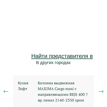
Обратитесь в любой из
салонов «Гармонии» в России
и получите
визуальный проект кухни
вашей мечты.
Найти представителя в
В других городах
Кухня
Колонна выдвижная
Лофт
MAXIMA Cargo maxi с
направляющими REJS 400 7
яр. пенал 2140-2330 хром