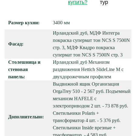
купить?
тур
Размер кухни:
3400 мм
Ирландский дуб, МДФ Интегра
покраска супермат тон NCS S 7500N
Фасад:
стр. 3, МДФ Квадро покраска
супермат тон NCS S 7500N стр. 3
Столешница и
Ирландский дуб Механизм
стеновая
раздвижения Hettich SlideLine M с
панель:
двухдорожечным профилем
Выдвижной ящик Организация
OrgaTrey 510 - 2 567 руб. Подъемный
механизм HAFELE с
электроприводом 2 шт. - 73 878 руб.
Светильники Polaris +
Дополнительно:
трансформатор 4 шт. - 5 376 руб.
Светильники Inside врезные +
трасформатор. - 4 583 руб.