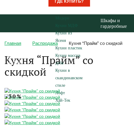
ГДЕ КУПИТЬ?
Модерн
Шкафы и
Кухни МДФ
гардеробные
Кухни из
Ясеня
Главная
Распродажа
Кухня “Прайм” со скидкой
Кухни пластик
Кухня “Прайм” со
Кухни массив
Каталог
кухонь
дуба
скидкой
Кухни в
скандинавском
стиле
Лофт
-30%
Хай-Тек