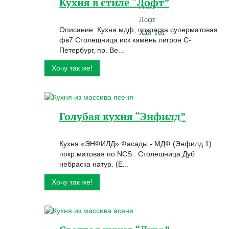
Кухня в стиле “Лофт”
стиле
Лофт
Описание: Кухня мдф, покраска суперматовая
Хай-Тек
фв7 Столешница иск камень лигрон С-
Петербург, пр. Ве...
Хочу так же!
Голубая кухня “Энфилд”
Кухня «ЭНФИЛД» Фасады - МДФ (Энфилд 1)
покр.матовая по NCS . Столешница Дуб
небраска натур. (E...
Хочу так же!