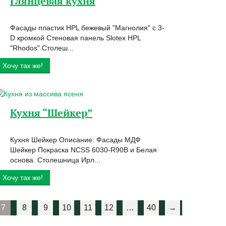
Глянцевая кухня
Фасады пластик HPL бежевый "Магнолия" с 3-
D кромкой Стеновая панель Slotex HPL
"Rhodos" Столеш...
Хочу так же!
Кухня “Шейкер”
Кухня Шейкер Описание: Фасады МДФ
Шейкер Покраска NCSS 6030-R90B и Белая
основа. Столешница Ирл...
Хочу так же!
7
8
9
10
11
12
…
40
→