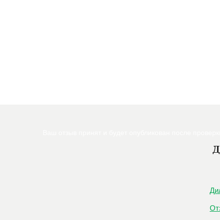
Ваш отзыв принят и будет опубликован после провер
Д
Ди
От