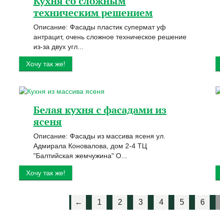
Кухня со сложным
техническим решением
Описание: Фасады пластик супермат уф
антрацит, очень сложное техническое решение
из-за двух угл...
Хочу так же!
Белая кухня с фасадами из
ясеня
Описание: Фасады из массива ясеня ул.
Адмирала Коновалова, дом 2-4 ТЦ
"Балтийская жемчужина" О...
Хочу так же!
←
1
2
3
4
5
6