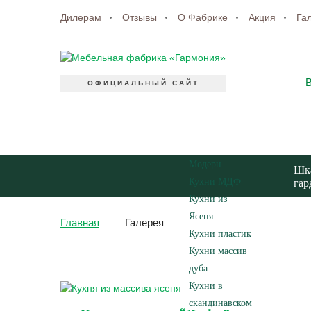
Дилерам
Отзывы
О Фабрике
Акция
Га
ОФИЦИАЛЬНЫЙ САЙТ
Модерн
Шк
Кухни МДФ
гар
Кухни из
Ясеня
Главная
Галерея
Кухни пластик
Кухни массив
Каталог
кухонь
дуба
Кухни в
скандинавском