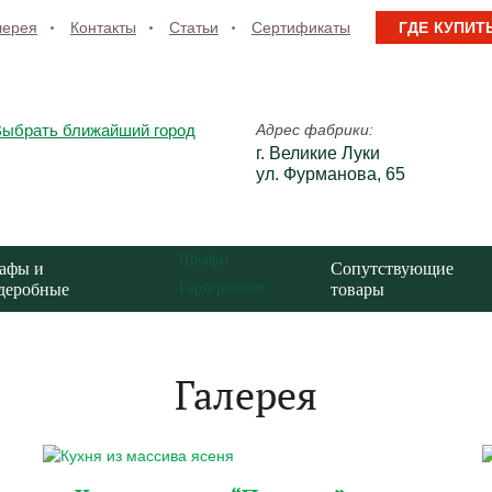
лерея
Контакты
Статьи
Сертификаты
ГДЕ КУПИТ
Выбрать ближайший город
Адрес фабрики:
г. Великие Луки
ул. Фурманова, 65
Шкафы
афы и
Сопутствующие
Гардеробные
деробные
товары
Галерея