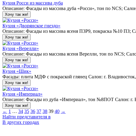
Кухня Росси из массива дуба
Описание: Фасады из массива дуба «Росси», тон по NCS; Салон:
Хочу так же!
Кухня «Дворянское гнездо»
Описание: Фасады из массива ясеня П3Р9, покраска №10 ПЗ; Са
Хочу так же!
Кухня «Верелли»
Описание: Фасады из массива ясеня Верелли, тон по NCS; Сало
Хочу так же!
Кухня «Шик»
Фасады: плита МДФ с покраской глянец Салон: г. Владивосток,
Хочу так же!
Кухня «Империал»
Описание: Фасады из дуба «Империал», тон №8ПОТ Салон: г. Во
Хочу так же!
←
1
…
34
35
36
37
38
39
40
→
Найти представителя в
В других городах
Ваш отзыв принят и будет опубликован после проверки модера