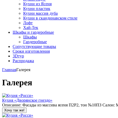
Кухни из Ясеня
Кухни пластик
Кухни массив дуба
Кухни в скандинавском стиле
Лофт
Хай-Тек
Шкафы и гардеробные
Шкафы
Гардеробные
Сопутствующие товары
Сроки изготовления
3Dтур
Распродажа
Главная
Галерея
Галерея
Кухня «Дворянское гнездо»
Описание: Фасады из массива ясеня П2Р2, тон №10ПЗ Салон: Мо
Хочу так же!