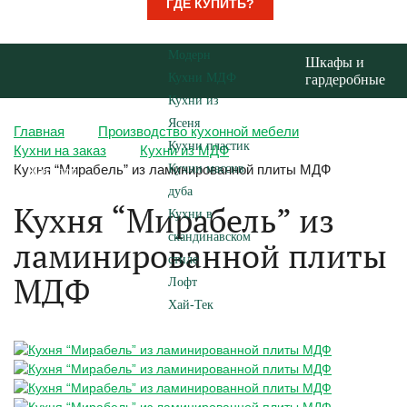
ГДЕ КУПИТЬ?
Модерн
Шкафы и
Кухни МДФ
гардеробные
Кухни из
Ясеня
Главная
Производство кухонной мебели
Кухни пластик
Кухни на заказ
Кухни из МДФ
Кухня “Мирабель” из ламинированной плиты МДФ
Кухни массив
Каталог
кухонь
дуба
Кухня “Мирабель” из
Кухни в
скандинавском
ламинированной плиты
стиле
МДФ
Лофт
Хай-Тек