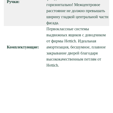
Ручки:
горизонтально! Межцентровое
расстояние не должно превышать
ширину гладкой центральной части
фасада.
Первоклассные системы
выдвижных ящиков с доводчиком
от фирмы Hettich. Идеальная
Комплектующие:
амортизация, бесшумное, плавное
закрывание дверей благодаря
высококачественным петлям от
Hettich.
Обратитесь в любой из
салонов «Гармонии» в России
и получите
визуальный проект кухни